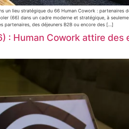
ns un lieu stratégique du 66 Human Cowork : partenaires 
Soler (66) dans un cadre moderne et stratégique, à seulem
es partenaires, des déjeuners B2B ou encore des […]
) : Human Cowork attire des e