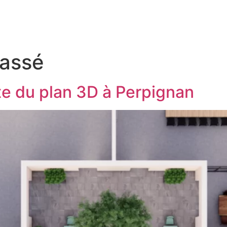
lassé
te du plan 3D à Perpignan